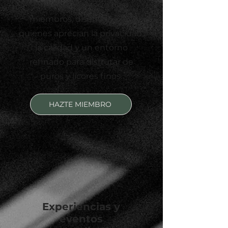
Un salón exclusivo para
miembros, diseñado para
quienes aprecian la privacidad,
la calidad y un entorno
refinado para disfrutar de
puros y licores finos.
HAZTE MIEMBRO
Experiencias y
eventos