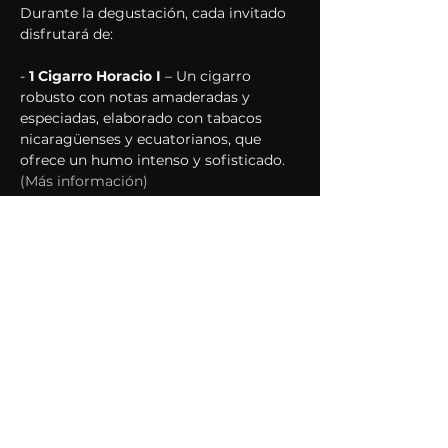
Durante la degustación, cada invitado 
disfrutará de:
- 
1 Cigarro Horacio I
 – Un cigarro 
robusto con notas amaderadas y 
especiadas, elaborado con tabacos 
nicaragüenses y ecuatorianos, que 
ofrece un humo intenso y sofisticado. 
(Más información)
- 
2 copas de whisky Nomad Outland
 : 
un whisky escocés envejecido en 
Escocia y madurado en barricas de 
Jerez en el sur de España, logrando un 
equilibrio perfecto entre la intensidad 
de los whiskys de malta y la dulzura 
afrutada del jerez. 
(Más información)
- 
1/2 porción de tabla de quesos y 
frutos secos
 – Un maridaje perfecto 
para realzar los sabores tanto del 
whisky como del cigarro.